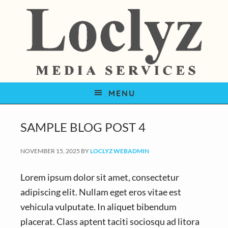
S
S
S
k
k
k
i
i
i
p
p
p
t
t
t
o
o
o
MENU
p
m
f
r
a
o
i
i
o
SAMPLE BLOG POST 4
m
n
t
NOVEMBER 15, 2025
BY
LOCLYZ WEBADMIN
a
c
e
r
o
r
Lorem ipsum dolor sit amet, consectetur
y
n
adipiscing elit. Nullam eget eros vitae est
n
t
vehicula vulputate. In aliquet bibendum
a
e
placerat. Class aptent taciti sociosqu ad litora