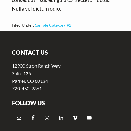
consequat risus et ligula consectetur luctus.
Nulla vel dictum odio.
Filed Under:
Sample Category #2
Footer
CONTACT US
12900 Stroh Ranch Way
Suite 125
Parker, CO 80134
720-452-2361
FOLLOW US