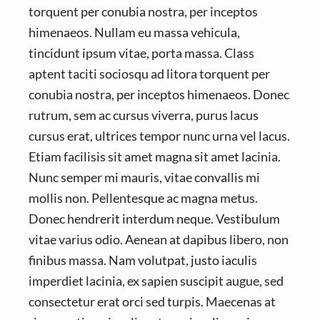
v
n
torquent per conubia nostra, per inceptos
i
t
himenaeos. Nullam eu massa vehicula,
g
tincidunt ipsum vitae, porta massa. Class
a
aptent taciti sociosqu ad litora torquent per
t
conubia nostra, per inceptos himenaeos. Donec
i
rutrum, sem ac cursus viverra, purus lacus
o
cursus erat, ultrices tempor nunc urna vel lacus.
n
Etiam facilisis sit amet magna sit amet lacinia.
Nunc semper mi mauris, vitae convallis mi
mollis non. Pellentesque ac magna metus.
Donec hendrerit interdum neque. Vestibulum
vitae varius odio. Aenean at dapibus libero, non
finibus massa. Nam volutpat, justo iaculis
imperdiet lacinia, ex sapien suscipit augue, sed
consectetur erat orci sed turpis. Maecenas at